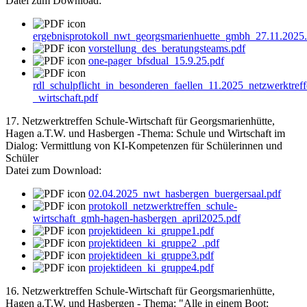
Datei zum Download:
ergebnisprotokoll_nwt_georgsmarienhuette_gmbh_27.11.2025.
vorstellung_des_beratungsteams.pdf
one-pager_bfsdual_15.9.25.pdf
rdl_schulpflicht_in_besonderen_faellen_11.2025_netzwerktref
_wirtschaft.pdf
17. Netzwerktreffen Schule-Wirtschaft für Georgsmarienhütte,
Hagen a.T.W. und Hasbergen -Thema: Schule und Wirtschaft im
Dialog: Vermittlung von KI-Kompetenzen für Schülerinnen und
Schüler
Datei zum Download:
02.04.2025_nwt_hasbergen_buergersaal.pdf
protokoll_netzwerktreffen_schule-
wirtschaft_gmh-hagen-hasbergen_april2025.pdf
projektideen_ki_gruppe1.pdf
projektideen_ki_gruppe2_.pdf
projektideen_ki_gruppe3.pdf
projektideen_ki_gruppe4.pdf
16. Netzwerktreffen Schule-Wirtschaft für Georgsmarienhütte,
Hagen a.T.W. und Hasbergen - Thema: "Alle in einem Boot: